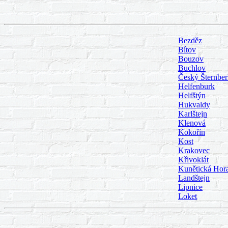
Bezděz
Bítov
Bouzov
Buchlov
Český Šternber
Helfenburk
Helfštýn
Hukvaldy
Karlštejn
Klenová
Kokořín
Kost
Krakovec
Křivoklát
Kunětická Hor
Landštejn
Lipnice
Loket