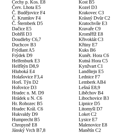
Čechy p. Kos. E8
Kost B5
Červ. Lhota E5
Kozel D3
Č. Budějovice F4
Krakovec C3
Č. Krumlov F4
Krásný Dvůr C2
Č. Šternberk D5
Kratochvíle E3
Dačice E5
Kravaře C9
Dobříš D3
Kroměříž E8
Doudleby C6,7
Křivoklát C3
Duchcov B3
Křtiny E7
Frýdlant A5
Kuks B6
Frýdek D9
Kunět. Hora C6
Helfenburk E3
Kutná Hora C5
Helfštýn D8,9
Kynžvart C1
Hluboká E4
Landštejn E5
Holašovice F3,4
Lednice F7
Horš. Týn D2
Lemberk AB4
Hořovice D3
Lešná E8,9
Hradec n. M. D9
Liběchov B4
Hrádek u N. C6
Libochovice B3
Hr. Rohozec B5
Lipnice D5
Hradec Král. C6
Litomyšl D7
Hukvaldy D9
Loket C2
Humprecht B5
Lysice E7
Chropyně E8
Malenovice E8
Jánský Vrch B7,8
Manětín C2