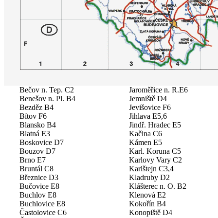
Bečov n. Tep. C2
Jaroměřice n. R.E6
Benešov n. Pl. B4
Jemniště D4
Bezděz B4
Jevišovice F6
Bítov F6
Jihlava E5,6
Blansko B4
Jindř. Hradec E5
Blatná E3
Kačina C6
Boskovice D7
Kámen E5
Bouzov D7
Karl. Koruna C5
Brno E7
Karlovy Vary C2
Bruntál C8
Karlštejn C3,4
Březnice D3
Kladruby D2
Bučovice E8
Klášterec n. O. B2
Buchlov E8
Klenová E2
Buchlovice E8
Kokořín B4
Častolovice C6
Konopiště D4